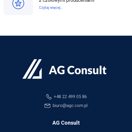
z czołowymi producentami
Czytaj więcej...
+48 22 499 05 86
biuro@agc.com.pl
AG Consult