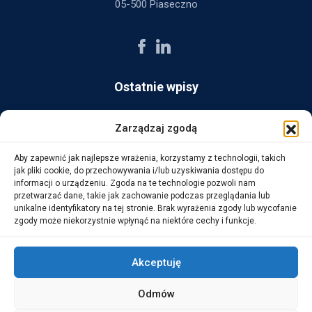
05-500 Piaseczno
Ostatnie wpisy
AG Consult z nagrodą Platynowego Partnera 2025 od Ingram
Zarządzaj zgodą
Micro
Aby zapewnić jak najlepsze wrażenia, korzystamy z technologii, takich
14 października, 2025
jak pliki cookie, do przechowywania i/lub uzyskiwania dostępu do
informacji o urządzeniu. Zgoda na te technologie pozwoli nam
przetwarzać dane, takie jak zachowanie podczas przeglądania lub
WarehouseLAB: LOGISTYKA 4.0 – Automatyzacja i
unikalne identyfikatory na tej stronie. Brak wyrażenia zgody lub wycofanie
Optymalizacja Procesów Logistycznych
zgody może niekorzystnie wpłynąć na niektóre cechy i funkcje.
1 października, 2025
Akceptuję
Odmów