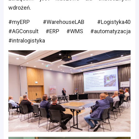
wdrożeń.
#myERP #WarehouseLAB #Logistyka40
#AGConsult #ERP #WMS #automatyzacja
#intralogistyka