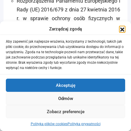
Rozporządzenia Parlamentu Europejskiego i
Rady (UE) 2016/679 z dnia 27 kwietnia 2016
r. w sprawie ochrony osób fizycznych w
związku z przetwarzaniem danych
Zarządzaj zgodą
osobowych i w sprawie swobodnego
Aby zapewnić jak najlepsze wrażenia, korzystamy z technologii, takich jak
przepływu takich danych oraz uchylenia
pliki cookie, do przechowywania i/lub uzyskiwania dostępu do informacji o
urządzeniu. Zgoda na te technologie pozwoli nam przetwarzać dane, takie
dyrektywy 95/46/WE (ogólne
jak zachowanie podczas przeglądania lub unikalne identyfikatory na tej
rozporządzenie o ochronie danych)
stronie. Brak wyrażenia zgody lub wycofanie zgody może niekorzystnie
wpłynąć na niektóre cechy i funkcje.
art. 6 ust. 1 lit. a
osoba, której dane dotyczą wyraziła zgodę na
Akceptuję
przetwarzanie swoich danych osobowych w
jednym lub większej liczbie określonych celów
Odmów
art. 6 ust. 1 lit. b
Zobacz preferencje
przetwarzanie jest niezbędne do wykonania
umowy, której stroną jest osoba, której dane
Polityka plików cookies
Polityka prywatności