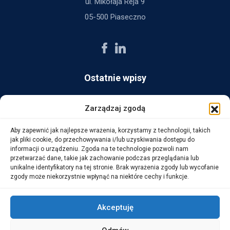
ul. Mikołaja Reja 9
05-500 Piaseczno
Ostatnie wpisy
AG Consult z nagrodą Platynowego Partnera 2025 od Ingram
Zarządzaj zgodą
Micro
Aby zapewnić jak najlepsze wrażenia, korzystamy z technologii, takich
14 października, 2025
jak pliki cookie, do przechowywania i/lub uzyskiwania dostępu do
informacji o urządzeniu. Zgoda na te technologie pozwoli nam
przetwarzać dane, takie jak zachowanie podczas przeglądania lub
WarehouseLAB: LOGISTYKA 4.0 – Automatyzacja i
unikalne identyfikatory na tej stronie. Brak wyrażenia zgody lub wycofanie
Optymalizacja Procesów Logistycznych
zgody może niekorzystnie wpłynąć na niektóre cechy i funkcje.
1 października, 2025
Akceptuję