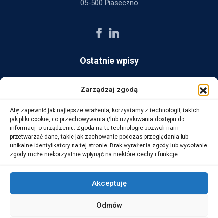
05-500 Piaseczno
Ostatnie wpisy
AG Consult z nagrodą Platynowego Partnera 2025 od Ingram
Zarządzaj zgodą
Micro
Aby zapewnić jak najlepsze wrażenia, korzystamy z technologii, takich
14 października, 2025
jak pliki cookie, do przechowywania i/lub uzyskiwania dostępu do
informacji o urządzeniu. Zgoda na te technologie pozwoli nam
przetwarzać dane, takie jak zachowanie podczas przeglądania lub
WarehouseLAB: LOGISTYKA 4.0 – Automatyzacja i
unikalne identyfikatory na tej stronie. Brak wyrażenia zgody lub wycofanie
Optymalizacja Procesów Logistycznych
zgody może niekorzystnie wpłynąć na niektóre cechy i funkcje.
1 października, 2025
Akceptuję
Odmów