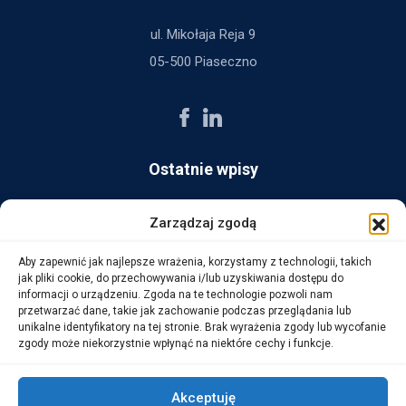
ul. Mikołaja Reja 9
05-500 Piaseczno
Ostatnie wpisy
AG Consult z nagrodą Platynowego Partnera 2025 od Ingram
Zarządzaj zgodą
Micro
Aby zapewnić jak najlepsze wrażenia, korzystamy z technologii, takich
14 października, 2025
jak pliki cookie, do przechowywania i/lub uzyskiwania dostępu do
informacji o urządzeniu. Zgoda na te technologie pozwoli nam
przetwarzać dane, takie jak zachowanie podczas przeglądania lub
WarehouseLAB: LOGISTYKA 4.0 – Automatyzacja i
unikalne identyfikatory na tej stronie. Brak wyrażenia zgody lub wycofanie
Optymalizacja Procesów Logistycznych
zgody może niekorzystnie wpłynąć na niektóre cechy i funkcje.
1 października, 2025
Akceptuję