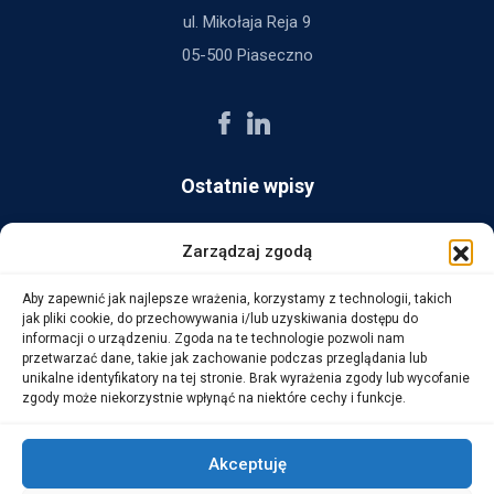
ul. Mikołaja Reja 9
05-500 Piaseczno
Ostatnie wpisy
AG Consult z nagrodą Platynowego Partnera 2025 od Ingram
Zarządzaj zgodą
Micro
Aby zapewnić jak najlepsze wrażenia, korzystamy z technologii, takich
14 października, 2025
jak pliki cookie, do przechowywania i/lub uzyskiwania dostępu do
informacji o urządzeniu. Zgoda na te technologie pozwoli nam
przetwarzać dane, takie jak zachowanie podczas przeglądania lub
WarehouseLAB: LOGISTYKA 4.0 – Automatyzacja i
unikalne identyfikatory na tej stronie. Brak wyrażenia zgody lub wycofanie
Optymalizacja Procesów Logistycznych
zgody może niekorzystnie wpłynąć na niektóre cechy i funkcje.
1 października, 2025
Akceptuję