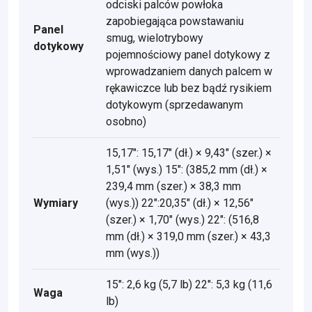
odciski palców powłoka
zapobiegająca powstawaniu
Panel
smug, wielotrybowy
dotykowy
pojemnościowy panel dotykowy z
wprowadzaniem danych palcem w
rękawiczce lub bez bądź rysikiem
dotykowym (sprzedawanym
osobno)
15,17": 15,17" (dł.) × 9,43" (szer.) ×
1,51" (wys.) 15": (385,2 mm (dł.) ×
239,4 mm (szer.) × 38,3 mm
Wymiary
(wys.)) 22":20,35" (dł.) × 12,56"
(szer.) × 1,70" (wys.) 22": (516,8
mm (dł.) × 319,0 mm (szer.) × 43,3
mm (wys.))
15": 2,6 kg (5,7 lb) 22": 5,3 kg (11,6
Waga
lb)