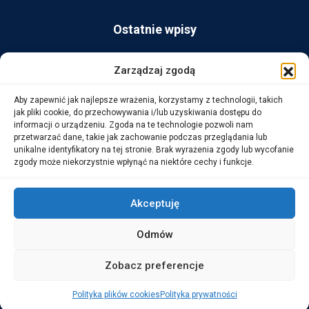
Ostatnie wpisy
AG Consult z nagrodą Platynowego Partnera 2025 od Ingram
Zarządzaj zgodą
Micro
Aby zapewnić jak najlepsze wrażenia, korzystamy z technologii, takich
14 października, 2025
jak pliki cookie, do przechowywania i/lub uzyskiwania dostępu do
informacji o urządzeniu. Zgoda na te technologie pozwoli nam
przetwarzać dane, takie jak zachowanie podczas przeglądania lub
WarehouseLAB: LOGISTYKA 4.0 – Automatyzacja i
unikalne identyfikatory na tej stronie. Brak wyrażenia zgody lub wycofanie
Optymalizacja Procesów Logistycznych
zgody może niekorzystnie wpłynąć na niektóre cechy i funkcje.
1 października, 2025
Akceptuję
Odmów
Copyright © 2026 AG Consult Grzegorz Zwoliński.
Zobacz preferencje
ALL RIGHTS RESERVED
Polityka plików cookies
Polityka prywatności