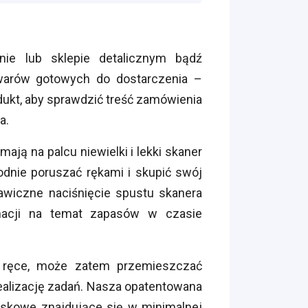
ie lub sklepie detalicznym bądź
owarów gotowych do dostarczenia –
dukt, aby sprawdzić treść zamówienia
a.
ją na palcu niewielki i lekki skaner
nie poruszać rękami i skupić swój
awiczne naciśnięcie spustu skanera
rmacji na temat zapasów w czasie
ne ręce, może zatem przemieszczać
realizację zadań. Nasza opatentowana
skowe znajdujące się w minimalnej