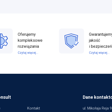
Oferujemy
Gwarantujem
kompleksowe
jakość
rozwiązania
i bezpiecze
Czytaj więcej...
Czytaj więcej...
nsult
Dane kontakt
e
Kontakt
ul. Mikołaja Reja 9