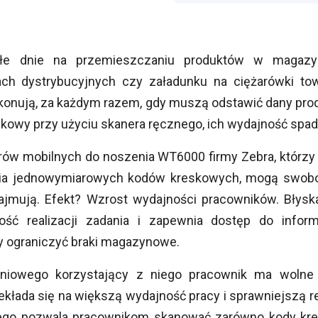
ałe dnie na przemieszczaniu produktów w magazyn
ach dystrybucyjnych czy załadunku na ciężarówki t
wykonują, za każdym razem, gdy muszą odstawić dany pro
kowy przy użyciu skanera ręcznego, ich wydajność spad
w mobilnych do noszenia WT6000 firmy Zebra, którzy ma
ia jednowymiarowych kodów kreskowych, mogą swobod
zajmują. Efekt? Wzrost wydajności pracowników. Błysk
ość realizacji zadania i zapewnia dostęp do info
by ograniczyć braki magazynowe.
cieniowego korzystający z niego pracownik ma wol
zekłada się na większą wydajność pracy i sprawniejszą 
nego pozwala pracownikom skanować zarówno kody kre