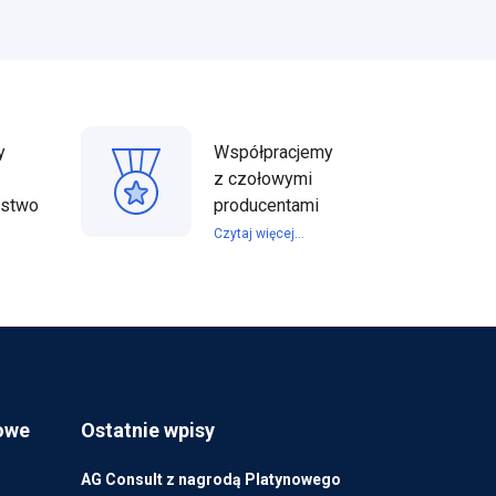
y
Współpracjemy
z czołowymi
ństwo
producentami
Czytaj więcej...
owe
Ostatnie wpisy
AG Consult z nagrodą Platynowego