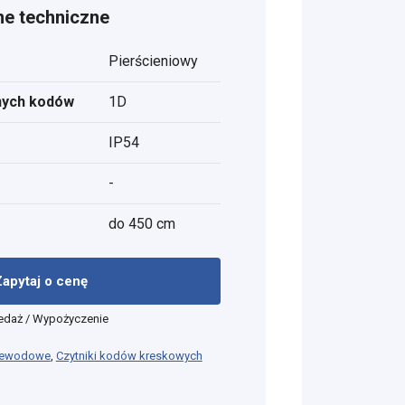
e techniczne
Pierścieniowy
nych kodów
1D
IP54
-
do 450 cm
Zapytaj o cenę
edaż / Wypożyczenie
rzewodowe
,
Czytniki kodów kreskowych