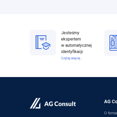
Jesteśmy
ekspertem
w automatycznej
identyfikacji
Czytaj więcej...
AG Co
O firmi