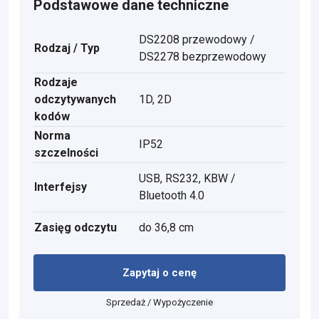
Podstawowe dane techniczne
DS2208 przewodowy /
Rodzaj / Typ
DS2278 bezprzewodowy
Rodzaje
odczytywanych
1D, 2D
kodów
Norma
IP52
szczelności
USB, RS232, KBW /
Interfejsy
Bluetooth 4.0
Zasięg odczytu
do 36,8 cm
Zapytaj o cenę
Sprzedaż / Wypożyczenie