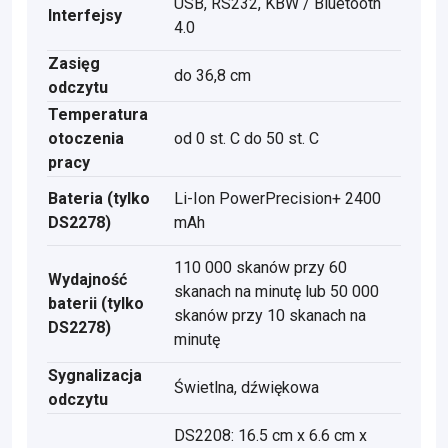
USB, RS232, KBW / Bluetooth
Interfejsy
4.0
Zasięg
do 36,8 cm
odczytu
Temperatura
otoczenia
od 0 st. C do 50 st. C
pracy
Bateria (tylko
Li-Ion PowerPrecision+ 2400
DS2278)
mAh
110 000 skanów przy 60
Wydajność
skanach na minutę lub 50 000
baterii (tylko
skanów przy 10 skanach na
DS2278)
minutę
Sygnalizacja
Świetlna, dźwiękowa
odczytu
DS2208: 16.5 cm x 6.6 cm x