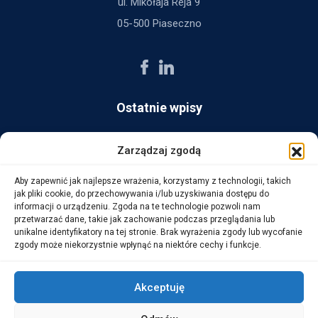
ul. Mikołaja Reja 9
05-500 Piaseczno
Ostatnie wpisy
AG Consult z nagrodą Platynowego Partnera 2025 od Ingram
Zarządzaj zgodą
Micro
Aby zapewnić jak najlepsze wrażenia, korzystamy z technologii, takich
14 października, 2025
jak pliki cookie, do przechowywania i/lub uzyskiwania dostępu do
informacji o urządzeniu. Zgoda na te technologie pozwoli nam
przetwarzać dane, takie jak zachowanie podczas przeglądania lub
WarehouseLAB: LOGISTYKA 4.0 – Automatyzacja i
unikalne identyfikatory na tej stronie. Brak wyrażenia zgody lub wycofanie
Optymalizacja Procesów Logistycznych
zgody może niekorzystnie wpłynąć na niektóre cechy i funkcje.
1 października, 2025
Akceptuję