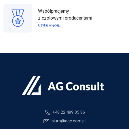
Współpracjemy
z czołowymi producentami
Czytaj więcej...
+48 22 499 05 86
biuro@agc.com.pl