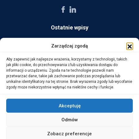
Ostatnie wpisy
AG Consult z nagrodą Platynowego Partnera 2025 od Ingram
Zarządzaj zgodą
Micro
Aby zapewnić jak najlepsze wrażenia, korzystamy z technologii, takich
14 października, 2025
jak pliki cookie, do przechowywania i/lub uzyskiwania dostępu do
informacji o urządzeniu. Zgoda na te technologie pozwoli nam
przetwarzać dane, takie jak zachowanie podczas przeglądania lub
WarehouseLAB: LOGISTYKA 4.0 – Automatyzacja i
unikalne identyfikatory na tej stronie. Brak wyrażenia zgody lub wycofanie
Optymalizacja Procesów Logistycznych
zgody może niekorzystnie wpłynąć na niektóre cechy i funkcje.
1 października, 2025
Akceptuję
Odmów
Copyright © 2026 AG Consult Grzegorz Zwoliński.
Zobacz preferencje
ALL RIGHTS RESERVED