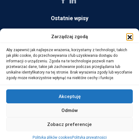
Ostatnie wpisy
AG Consult z nagrodą Platynowego Partnera 2025 od Ingram
Zarządzaj zgodą
Micro
Aby zapewnić jak najlepsze wrażenia, korzystamy z technologii, takich
14 października, 2025
jak pliki cookie, do przechowywania i/lub uzyskiwania dostępu do
informacji o urządzeniu. Zgoda na te technologie pozwoli nam
przetwarzać dane, takie jak zachowanie podczas przeglądania lub
WarehouseLAB: LOGISTYKA 4.0 – Automatyzacja i
unikalne identyfikatory na tej stronie. Brak wyrażenia zgody lub wycofanie
Optymalizacja Procesów Logistycznych
zgody może niekorzystnie wpłynąć na niektóre cechy i funkcje.
1 października, 2025
Akceptuję
Odmów
Copyright © 2026 AG Consult Grzegorz Zwoliński.
Zobacz preferencje
ALL RIGHTS RESERVED
Polityka plików cookies
Polityka prywatności