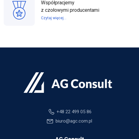
Współpracjemy
z czołowymi producentami
Czytaj więcej...
+48 22 499 05 86
biuro@agc.com.pl