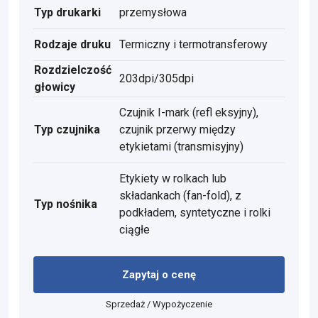
Typ drukarki
przemysłowa
Rodzaje druku
Termiczny i termotransferowy
Rozdzielczość
203dpi/305dpi
głowicy
Czujnik I-mark (refl eksyjny),
Typ czujnika
czujnik przerwy między
etykietami (transmisyjny)
Etykiety w rolkach lub
składankach (fan-fold), z
Typ nośnika
podkładem, syntetyczne i rolki
ciągłe
Zapytaj o cenę
Sprzedaż / Wypożyczenie