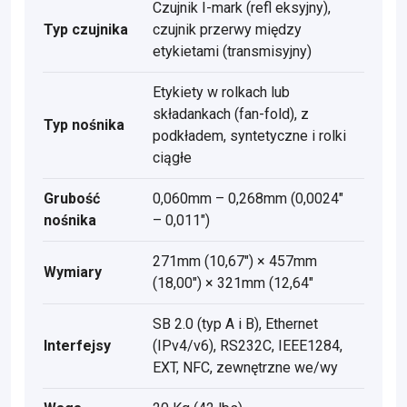
Czujnik I-mark (refl eksyjny),
Typ czujnika
czujnik przerwy między
etykietami (transmisyjny)
Etykiety w rolkach lub
składankach (fan-fold), z
Typ nośnika
podkładem, syntetyczne i rolki
ciągłe
Grubość
0,060mm – 0,268mm (0,0024"
nośnika
– 0,011")
271mm (10,67") × 457mm
Wymiary
(18,00") × 321mm (12,64"
SB 2.0 (typ A i B), Ethernet
Interfejsy
(IPv4/v6), RS232C, IEEE1284,
EXT, NFC, zewnętrzne we/wy