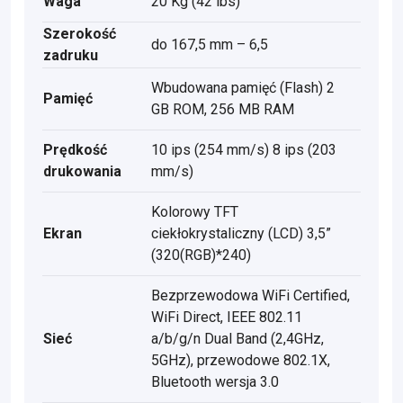
Waga
20 Kg (42 lbs)
Szerokość
do 167,5 mm – 6,5
zadruku
Wbudowana pamięć (Flash) 2
Pamięć
GB ROM, 256 MB RAM
Prędkość
10 ips (254 mm/s) 8 ips (203
drukowania
mm/s)
Kolorowy TFT
Ekran
ciekłokrystaliczny (LCD) 3,5”
(320(RGB)*240)
Bezprzewodowa WiFi Certified,
WiFi Direct, IEEE 802.11
Sieć
a/b/g/n Dual Band (2,4GHz,
5GHz), przewodowe 802.1X,
Bluetooth wersja 3.0