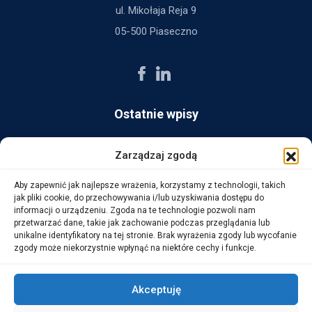
ul. Mikołaja Reja 9
05-500 Piaseczno
Ostatnie wpisy
AG Consult z nagrodą Platynowego Partnera 2025 od Ingram
Zarządzaj zgodą
Micro
Aby zapewnić jak najlepsze wrażenia, korzystamy z technologii, takich
14 października, 2025
jak pliki cookie, do przechowywania i/lub uzyskiwania dostępu do
informacji o urządzeniu. Zgoda na te technologie pozwoli nam
przetwarzać dane, takie jak zachowanie podczas przeglądania lub
WarehouseLAB: LOGISTYKA 4.0 – Automatyzacja i
unikalne identyfikatory na tej stronie. Brak wyrażenia zgody lub wycofanie
Optymalizacja Procesów Logistycznych
zgody może niekorzystnie wpłynąć na niektóre cechy i funkcje.
1 października, 2025
Akceptuję