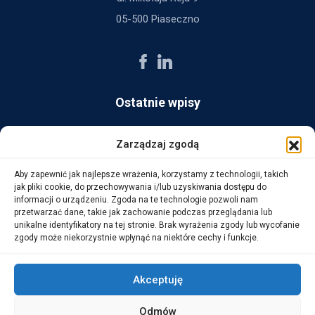
05-500 Piaseczno
Ostatnie wpisy
AG Consult z nagrodą Platynowego Partnera 2025 od Ingram
Zarządzaj zgodą
Micro
Aby zapewnić jak najlepsze wrażenia, korzystamy z technologii, takich
14 października, 2025
jak pliki cookie, do przechowywania i/lub uzyskiwania dostępu do
informacji o urządzeniu. Zgoda na te technologie pozwoli nam
przetwarzać dane, takie jak zachowanie podczas przeglądania lub
WarehouseLAB: LOGISTYKA 4.0 – Automatyzacja i
unikalne identyfikatory na tej stronie. Brak wyrażenia zgody lub wycofanie
Optymalizacja Procesów Logistycznych
zgody może niekorzystnie wpłynąć na niektóre cechy i funkcje.
1 października, 2025
Akceptuję
Odmów