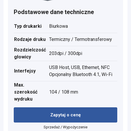
Podstawowe dane techniczne
Typ drukarki
Biurkowa
Rodzaje druku
Termiczny / Termotransferowy
Rozdzielczość
203dpi / 300dpi
głowicy
USB Host, USB, Ethernet, NFC
Interfejsy
Opcjonalny Bluetooth 4.1, Wi-Fi
Max.
szerokość
104 / 108 mm
wydruku
Zapytaj o cenę
Sprzedaż / Wypożyczenie