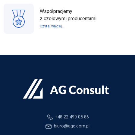
Współpracjemy
z czołowymi producentami
Czytaj więcej...
+48 22 499 05 86
biuro@agc.com.pl