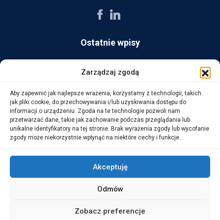
Ostatnie wpisy
AG Consult z nagrodą Platynowego Partnera 2025 od Ingram
Zarządzaj zgodą
Micro
Aby zapewnić jak najlepsze wrażenia, korzystamy z technologii, takich
14 października, 2025
jak pliki cookie, do przechowywania i/lub uzyskiwania dostępu do
informacji o urządzeniu. Zgoda na te technologie pozwoli nam
przetwarzać dane, takie jak zachowanie podczas przeglądania lub
WarehouseLAB: LOGISTYKA 4.0 – Automatyzacja i
unikalne identyfikatory na tej stronie. Brak wyrażenia zgody lub wycofanie
Optymalizacja Procesów Logistycznych
zgody może niekorzystnie wpłynąć na niektóre cechy i funkcje.
1 października, 2025
Akceptuję
Odmów
Copyright © 2026 AG Consult Grzegorz Zwoliński.
Zobacz preferencje
ALL RIGHTS RESERVED