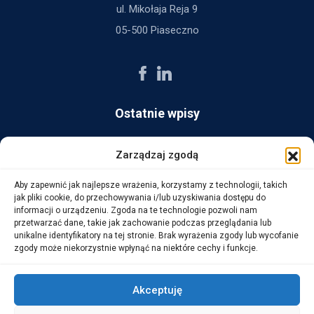
ul. Mikołaja Reja 9
05-500 Piaseczno
Ostatnie wpisy
AG Consult z nagrodą Platynowego Partnera 2025 od Ingram
Zarządzaj zgodą
Micro
Aby zapewnić jak najlepsze wrażenia, korzystamy z technologii, takich
14 października, 2025
jak pliki cookie, do przechowywania i/lub uzyskiwania dostępu do
informacji o urządzeniu. Zgoda na te technologie pozwoli nam
przetwarzać dane, takie jak zachowanie podczas przeglądania lub
WarehouseLAB: LOGISTYKA 4.0 – Automatyzacja i
unikalne identyfikatory na tej stronie. Brak wyrażenia zgody lub wycofanie
Optymalizacja Procesów Logistycznych
zgody może niekorzystnie wpłynąć na niektóre cechy i funkcje.
1 października, 2025
Akceptuję