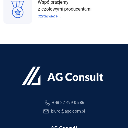
Współpracjemy
z czołowymi producentami
Czytaj więcej...
+48 22 499 05 86
biuro@agc.com.pl
AG Consult