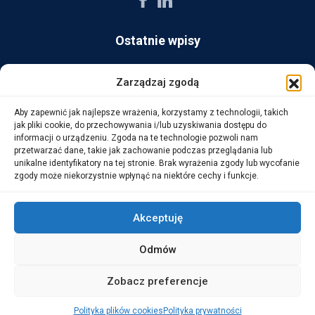
Ostatnie wpisy
AG Consult z nagrodą Platynowego Partnera 2025 od Ingram
Zarządzaj zgodą
Micro
Aby zapewnić jak najlepsze wrażenia, korzystamy z technologii, takich
14 października, 2025
jak pliki cookie, do przechowywania i/lub uzyskiwania dostępu do
informacji o urządzeniu. Zgoda na te technologie pozwoli nam
przetwarzać dane, takie jak zachowanie podczas przeglądania lub
WarehouseLAB: LOGISTYKA 4.0 – Automatyzacja i
unikalne identyfikatory na tej stronie. Brak wyrażenia zgody lub wycofanie
Optymalizacja Procesów Logistycznych
zgody może niekorzystnie wpłynąć na niektóre cechy i funkcje.
1 października, 2025
Akceptuję
Odmów
Copyright © 2026 AG Consult Grzegorz Zwoliński.
Zobacz preferencje
ALL RIGHTS RESERVED
Polityka plików cookies
Polityka prywatności