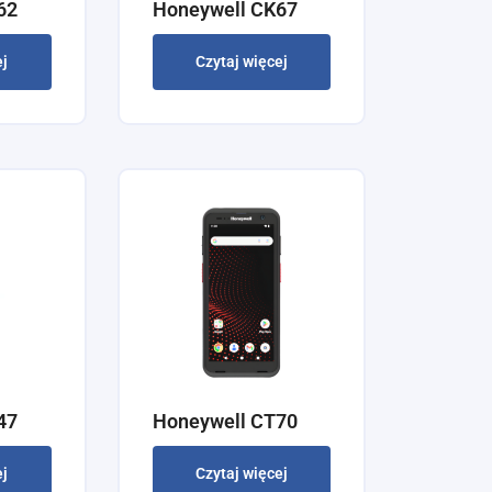
62
Honeywell CK67
ej
Czytaj więcej
47
Honeywell CT70
ej
Czytaj więcej