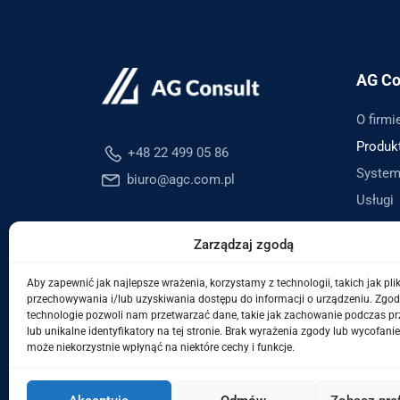
AG Co
O firmi
Produk
+48 22 499 05 86
System
biuro@agc.com.pl
Usługi
Zarządzaj zgodą
Aby zapewnić jak najlepsze wrażenia, korzystamy z technologii, takich jak plik
przechowywania i/lub uzyskiwania dostępu do informacji o urządzeniu. Zgod
technologie pozwoli nam przetwarzać dane, takie jak zachowanie podczas p
lub unikalne identyfikatory na tej stronie. Brak wyrażenia zgody lub wycofani
może niekorzystnie wpłynąć na niektóre cechy i funkcje.