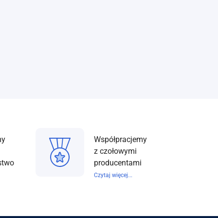
my
Współpracjemy
z czołowymi
stwo
producentami
Czytaj więcej...