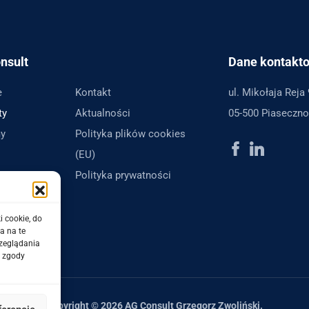
nsult
Dane kontakt
e
Kontakt
ul. Mikołaja Reja 
ty
Aktualności
05-500 Piaseczno
y
Polityka plików cookies
(EU)
Polityka prywatności
i cookie, do
a na te
rzeglądania
e zgody
Copyright © 2026 AG Consult Grzegorz Zwoliński.