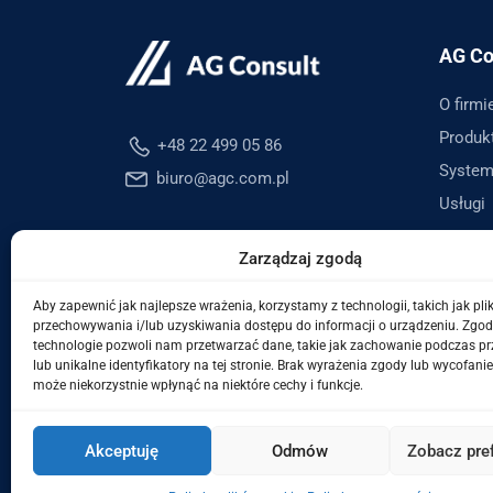
AG Co
O firmi
Produk
+48 22 499 05 86
System
biuro@agc.com.pl
Usługi
Zarządzaj zgodą
Aby zapewnić jak najlepsze wrażenia, korzystamy z technologii, takich jak plik
przechowywania i/lub uzyskiwania dostępu do informacji o urządzeniu. Zgod
technologie pozwoli nam przetwarzać dane, takie jak zachowanie podczas p
lub unikalne identyfikatory na tej stronie. Brak wyrażenia zgody lub wycofani
może niekorzystnie wpłynąć na niektóre cechy i funkcje.
Akceptuję
Odmów
Zobacz pre