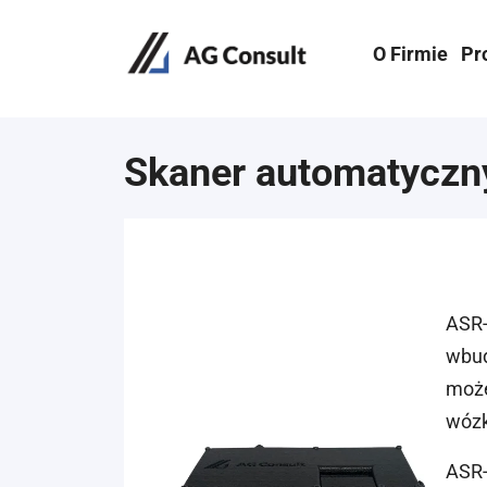
O Firmie
Pr
Skaner automatycz
ASR-
wbud
może
wózk
ASR-