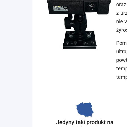
oraz
z ur
nie 
żyro
Pomi
ultr
powt
temp
temp
Jedyny taki produkt na