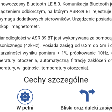
 nowoczesny Bluetooth LE 5.0. Komunikacja Bluetooth 
ządzeniem odbiorczym, na którym ASR-39 BT rejestruje 
wymaga dodatkowych sterowników. Urządzenie posiada
skop i magnetometr.
ar odległości w ASR-39 BT jest wykonywana za pomoc
asonicznego (42kHz). Posiada zasięg od 0.3m do 5m 
arzalności wyniku pomiaru < 1%, próbkowanie 10Hz,
eratury otoczenia, automatyczną filtrację zakłóceń o
eratury, wilgotności, temperatury otoczenia).
Cechy szczególne
W pełni
Bliski oraz daleki zasię