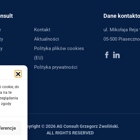
nsult
Dane kontakt
e
Kontakt
ul. Mikołaja Reja 
ty
Aktualności
05-500 Piaseczno
y
Polityka plików cookies
(EU)
Polityka prywatności
i cookie, do
a na te
rzeglądania
e zgody
Copyright © 2026 AG Consult Grzegorz Zwoliński.
ferencje
ALL RIGHTS RESERVED