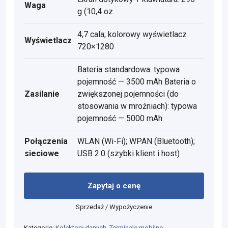
Waga
g (10,4 oz.
4,7 cala; kolorowy wyświetlacz
Wyświetlacz
720×1280
Bateria standardowa: typowa
pojemność — 3500 mAh Bateria o
Zasilanie
zwiększonej pojemności (do
stosowania w mroźniach): typowa
pojemność — 5000 mAh
Połączenia
WLAN (Wi-Fi); WPAN (Bluetooth);
sieciowe
USB 2.0 (szybki klient i host)
Zapytaj o cenę
Sprzedaż / Wypożyczenie
Kategorie:
Kolektory danych
,
Terminale mobilne