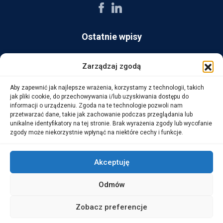
Ostatnie wpisy
AG Consult z nagrodą Platynowego Partnera 2025 od Ingram
Zarządzaj zgodą
Micro
Aby zapewnić jak najlepsze wrażenia, korzystamy z technologii, takich
14 października, 2025
jak pliki cookie, do przechowywania i/lub uzyskiwania dostępu do
informacji o urządzeniu. Zgoda na te technologie pozwoli nam
przetwarzać dane, takie jak zachowanie podczas przeglądania lub
WarehouseLAB: LOGISTYKA 4.0 – Automatyzacja i
unikalne identyfikatory na tej stronie. Brak wyrażenia zgody lub wycofanie
Optymalizacja Procesów Logistycznych
zgody może niekorzystnie wpłynąć na niektóre cechy i funkcje.
1 października, 2025
Akceptuję
Odmów
Copyright © 2026 AG Consult Grzegorz Zwoliński.
Zobacz preferencje
ALL RIGHTS RESERVED