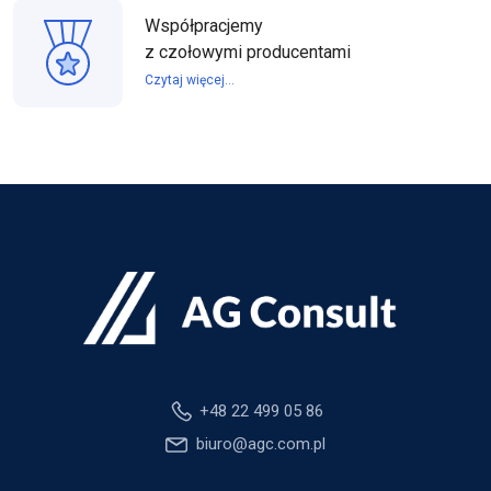
Współpracjemy
z czołowymi producentami
Czytaj więcej...
+48 22 499 05 86
biuro@agc.com.pl