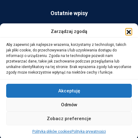
Ostatnie wpisy
AG Consult z nagrodą Platynowego Partnera 2025 od Ingram
Zarządzaj zgodą
Micro
Aby zapewnić jak najlepsze wrażenia, korzystamy z technologii, takich
14 października, 2025
jak pliki cookie, do przechowywania i/lub uzyskiwania dostępu do
informacji o urządzeniu. Zgoda na te technologie pozwoli nam
przetwarzać dane, takie jak zachowanie podczas przeglądania lub
WarehouseLAB: LOGISTYKA 4.0 – Automatyzacja i
unikalne identyfikatory na tej stronie. Brak wyrażenia zgody lub wycofanie
Optymalizacja Procesów Logistycznych
zgody może niekorzystnie wpłynąć na niektóre cechy i funkcje.
1 października, 2025
Akceptuję
Odmów
Copyright © 2026 AG Consult Grzegorz Zwoliński.
Zobacz preferencje
ALL RIGHTS RESERVED
Polityka plików cookies
Polityka prywatności