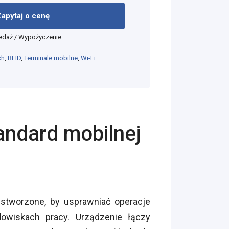
Zapytaj o cenę
edaż / Wypożyczenie
ch
,
RFID
,
Terminale mobilne
,
Wi-Fi
ndard mobilnej
 stworzone, by usprawniać operacje
dowiskach pracy. Urządzenie łączy