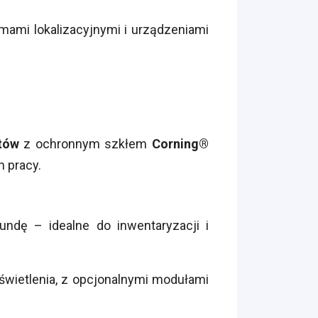
ami lokalizacyjnymi i urządzeniami
tów
z ochronnym szkłem
Corning®
 pracy.
dę – idealne do inwentaryzacji i
wietlenia, z opcjonalnymi modułami