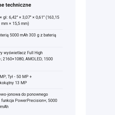
e techniczne
× gł.: 6,42" × 3,07" × 0,61" (163,15
9 mm × 15,5 mm)
aterią 5000 mAh 303 g z baterią
y wyświetlacz Full High
n+; 2160×1080; AMOLED; 1500
 MP; Tył - 50 MP +
okokątny 13 MP
itowo-jonowa do ponownego
, funkcja PowerPrecision+; 5000
0mAh