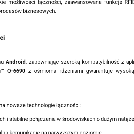
kie możliwości łączności, zaawansowane funkcje RFI
 procesów biznesowych.
ci
emu
Android
, zapewniając szeroką kompatybilność z ap
™ Q-6690
z ośmioma rdzeniami gwarantuje wysoką
najnowsze technologie łączności:
ych i stabilne połączenia w środowiskach o dużym natęże
lną komunikację na najwyższym poziomie.