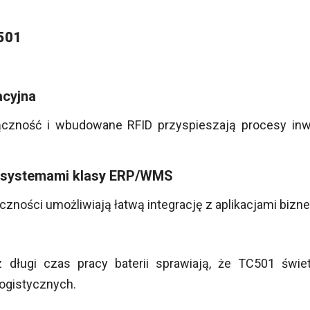
C501
acyjna
ączność i wbudowane RFID przyspieszają procesy inwe
z systemami klasy ERP/WMS
czności umożliwiają łatwą integrację z aplikacjami biz
długi czas pracy baterii sprawiają, że TC501 świ
ogistycznych.