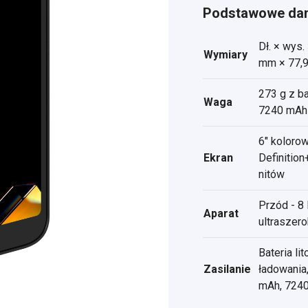
Podstawowe dan
Dł. × wys. 
Wymiary
mm × 77,
273 g z b
Waga
7240 mAh
6" kolorow
Ekran
Definitio
nitów
Przód - 8
Aparat
ultraszer
Bateria l
Zasilanie
ładowania
mAh, 724