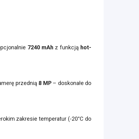
opcjonalnie
7240 mAh
z funkcją
hot-
amerę przednią
8 MP
– doskonałe do
erokim zakresie temperatur (-20°C do