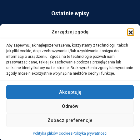
Ostatnie wpisy
AG Consult z nagrodą Platynowego Partnera 2025 od Ingram
Zarządzaj zgodą
Micro
Aby zapewnić jak najlepsze wrażenia, korzystamy z technologii, takich
14 października, 2025
jak pliki cookie, do przechowywania i/lub uzyskiwania dostępu do
informacji o urządzeniu. Zgoda na te technologie pozwoli nam
przetwarzać dane, takie jak zachowanie podczas przeglądania lub
WarehouseLAB: LOGISTYKA 4.0 – Automatyzacja i
unikalne identyfikatory na tej stronie. Brak wyrażenia zgody lub wycofanie
Optymalizacja Procesów Logistycznych
zgody może niekorzystnie wpłynąć na niektóre cechy i funkcje.
1 października, 2025
Akceptuję
Odmów
Copyright © 2026 AG Consult Grzegorz Zwoliński.
Zobacz preferencje
ALL RIGHTS RESERVED
Polityka plików cookies
Polityka prywatności