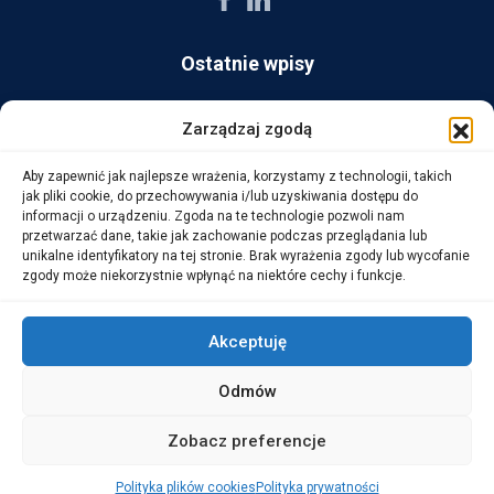
Ostatnie wpisy
AG Consult z nagrodą Platynowego Partnera 2025 od Ingram
Zarządzaj zgodą
Micro
Aby zapewnić jak najlepsze wrażenia, korzystamy z technologii, takich
14 października, 2025
jak pliki cookie, do przechowywania i/lub uzyskiwania dostępu do
informacji o urządzeniu. Zgoda na te technologie pozwoli nam
przetwarzać dane, takie jak zachowanie podczas przeglądania lub
WarehouseLAB: LOGISTYKA 4.0 – Automatyzacja i
unikalne identyfikatory na tej stronie. Brak wyrażenia zgody lub wycofanie
Optymalizacja Procesów Logistycznych
zgody może niekorzystnie wpłynąć na niektóre cechy i funkcje.
1 października, 2025
Akceptuję
Odmów
Copyright © 2026 AG Consult Grzegorz Zwoliński.
Zobacz preferencje
ALL RIGHTS RESERVED
Polityka plików cookies
Polityka prywatności