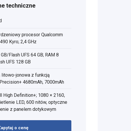
e techniczne
d
rdzeniowy procesor Qualcomm
90 Kyro; 2,4 GHz
GB/Flash UFS 64 GB; RAM 8
ash UFS 128 GB
a litowo-jonowa z funkcją
Precision+ 4680mAh, 7000mAh
ll High Definition+; 1080 × 2160,
etlenie LED, 600 nitów, optyczne
enie z panelem dotykowym
Zapytaj o cenę