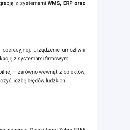
tegrację z systemami
WMS, ERP oraz
 operacyjnej. Urządzenie umożliwia
kację z systemami firmowymi.
obilnej – zarówno wewnątrz obiektów,
iczyć liczbę błędów ludzkich.
owe wsparcie. Dzięki temu Zebra FR55