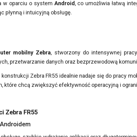
a w oparciu o system
Android
, co umożliwia łatwą in
c płynną i intuicyjną obsługę.
uter mobilny Zebra
, stworzony do intensywnej pracy
ch, przetwarzanie danych oraz bezprzewodową komuni
j konstrukcji Zebra FR55 idealnie nadaje się do pracy m
firm, które chcą zwiększyć efektywność operacyjną i ogran
ci Zebra FR55
 Androidem
obsługę, szybkie wdrażanie aplikacji oraz długotermin