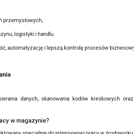
ań przemysłowych,
nu, logistyki i handlu.
ść, automatyzację i lepszą kontrolę procesów biznesow
ania
bierania danych, skanowania kodów kreskowych ora
racy w magazynie?
ojektowany specjalnie do intensywnej pracy w środowi