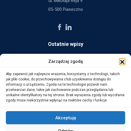
ul. Mikołaja Reja 9
05-500 Piaseczno
Ostatnie wpisy
AG Consult z nagrodą Platynowego Partnera 2025 od Ingram
Zarządzaj zgodą
Micro
Aby zapewnić jak najlepsze wrażenia, korzystamy z technologii, takich
14 października, 2025
jak pliki cookie, do przechowywania i/lub uzyskiwania dostępu do
informacji o urządzeniu. Zgoda na te technologie pozwoli nam
przetwarzać dane, takie jak zachowanie podczas przeglądania lub
WarehouseLAB: LOGISTYKA 4.0 – Automatyzacja i
unikalne identyfikatory na tej stronie. Brak wyrażenia zgody lub wycofanie
Optymalizacja Procesów Logistycznych
zgody może niekorzystnie wpłynąć na niektóre cechy i funkcje.
1 października, 2025
Akceptuję
Odmów