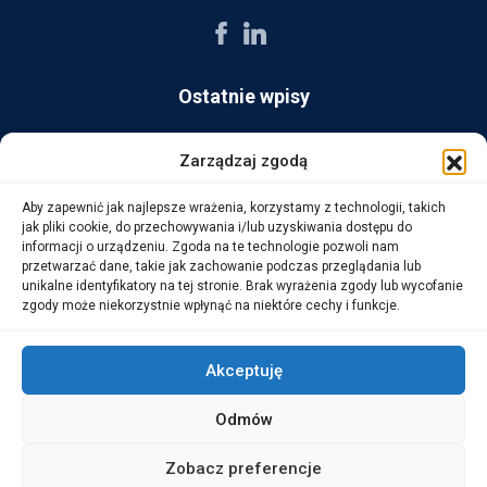
Ostatnie wpisy
AG Consult z nagrodą Platynowego Partnera 2025 od Ingram
Zarządzaj zgodą
Micro
Aby zapewnić jak najlepsze wrażenia, korzystamy z technologii, takich
14 października, 2025
jak pliki cookie, do przechowywania i/lub uzyskiwania dostępu do
informacji o urządzeniu. Zgoda na te technologie pozwoli nam
przetwarzać dane, takie jak zachowanie podczas przeglądania lub
WarehouseLAB: LOGISTYKA 4.0 – Automatyzacja i
unikalne identyfikatory na tej stronie. Brak wyrażenia zgody lub wycofanie
Optymalizacja Procesów Logistycznych
zgody może niekorzystnie wpłynąć na niektóre cechy i funkcje.
1 października, 2025
Akceptuję
Odmów
Copyright © 2026 AG Consult Grzegorz Zwoliński.
Zobacz preferencje
ALL RIGHTS RESERVED