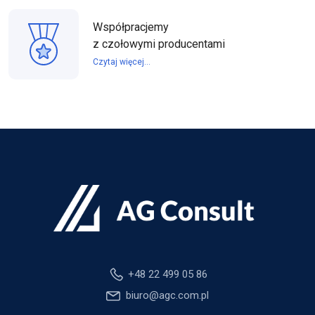
Współpracjemy
z czołowymi producentami
Czytaj więcej...
+48 22 499 05 86
biuro@agc.com.pl