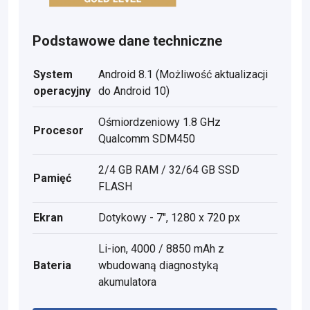
Podstawowe dane techniczne
System
Android 8.1 (Możliwość aktualizacji
operacyjny
do Android 10)
Ośmiordzeniowy 1.8 GHz
Procesor
Qualcomm SDM450
2/4 GB RAM / 32/64 GB SSD
Pamięć
FLASH
Ekran
Dotykowy - 7", 1280 x 720 px
Li-ion, 4000 / 8850 mAh z
Bateria
wbudowaną diagnostyką
akumulatora