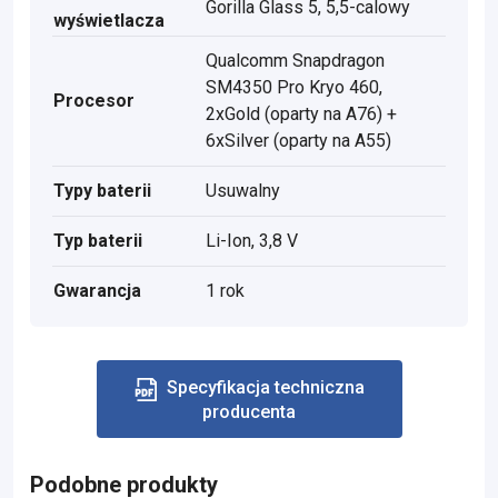
Gorilla Glass 5, 5,5-calowy
wyświetlacza
Qualcomm Snapdragon
SM4350 Pro Kryo 460,
Procesor
2xGold (oparty na A76) +
6xSilver (oparty na A55)
Typy baterii
Usuwalny
Typ baterii
Li-Ion, 3,8 V
Gwarancja
1 rok
Specyfikacja techniczna
producenta
Podobne produkty