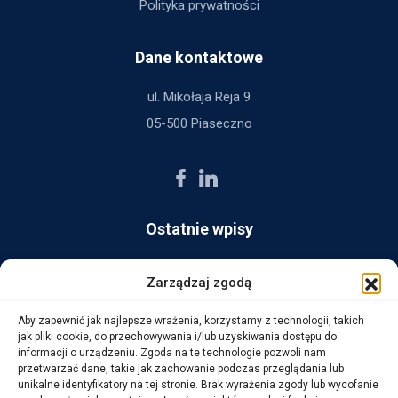
Polityka prywatności
Dane kontaktowe
ul. Mikołaja Reja 9
05-500 Piaseczno
Ostatnie wpisy
AG Consult z nagrodą Platynowego Partnera 2025 od Ingram
Zarządzaj zgodą
Micro
Aby zapewnić jak najlepsze wrażenia, korzystamy z technologii, takich
14 października, 2025
jak pliki cookie, do przechowywania i/lub uzyskiwania dostępu do
informacji o urządzeniu. Zgoda na te technologie pozwoli nam
przetwarzać dane, takie jak zachowanie podczas przeglądania lub
WarehouseLAB: LOGISTYKA 4.0 – Automatyzacja i
unikalne identyfikatory na tej stronie. Brak wyrażenia zgody lub wycofanie
Optymalizacja Procesów Logistycznych