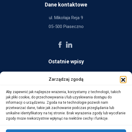
Dane kontaktowe
ul. Mikołaja Reja 9
05-500 Piaseczno
Ostatnie wpisy
AG Consult z nagrodą Platynowego Partnera 2025 od Ingram
Zarządzaj zgodą
Micro
Aby zapewnić jak najlepsze wrażenia, korzystamy z technologii, takich
14 października, 2025
jak pliki cookie, do przechowywania i/lub uzyskiwania dostępu do
informacji o urządzeniu. Zgoda na te technologie pozwoli nam
przetwarzać dane, takie jak zachowanie podczas przeglądania lub
WarehouseLAB: LOGISTYKA 4.0 – Automatyzacja i
unikalne identyfikatory na tej stronie. Brak wyrażenia zgody lub wycofanie
Optymalizacja Procesów Logistycznych
zgody może niekorzystnie wpłynąć na niektóre cechy i funkcje.
1 października, 2025