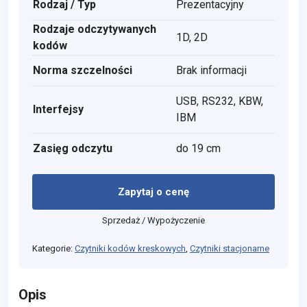
Rodzaj / Typ
Prezentacyjny
Rodzaje odczytywanych
1D, 2D
kodów
Norma szczelności
Brak informacji
USB, RS232, KBW,
Interfejsy
IBM
Zasięg odczytu
do 19 cm
Zapytaj o cenę
Sprzedaż / Wypożyczenie
Kategorie:
Czytniki kodów kreskowych
,
Czytniki stacjonarne
Opis