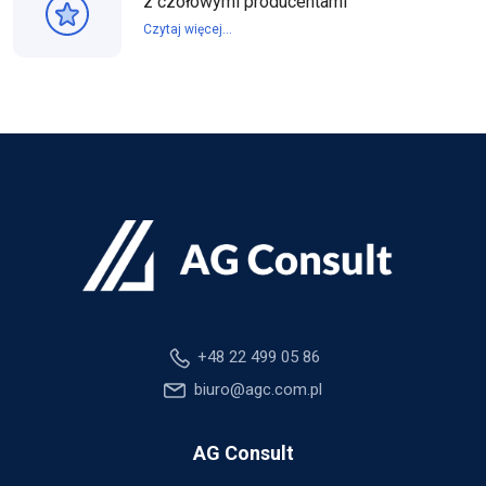
z czołowymi producentami
Czytaj więcej...
+48 22 499 05 86
biuro@agc.com.pl
AG Consult