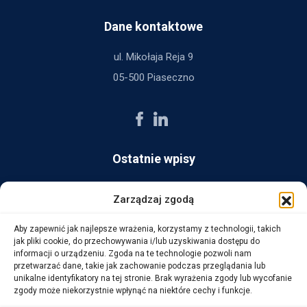
Dane kontaktowe
ul. Mikołaja Reja 9
05-500 Piaseczno
Ostatnie wpisy
AG Consult z nagrodą Platynowego Partnera 2025 od Ingram
Zarządzaj zgodą
Micro
Aby zapewnić jak najlepsze wrażenia, korzystamy z technologii, takich
14 października, 2025
jak pliki cookie, do przechowywania i/lub uzyskiwania dostępu do
informacji o urządzeniu. Zgoda na te technologie pozwoli nam
przetwarzać dane, takie jak zachowanie podczas przeglądania lub
WarehouseLAB: LOGISTYKA 4.0 – Automatyzacja i
unikalne identyfikatory na tej stronie. Brak wyrażenia zgody lub wycofanie
Optymalizacja Procesów Logistycznych
zgody może niekorzystnie wpłynąć na niektóre cechy i funkcje.