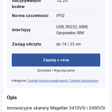
odczytywanych
1D, 2D
kodów
Norma szczelności
IP52
USB, RS232, KBW,
Interfejsy
Opcjonalne IBM
Zasięg odczytu
do 14 / 23 cm
Zapytaj o cenę
Sprzedaż / Wypożyczenie
Kategorie:
Czytniki kodów kreskowych
,
Czytniki stacjonarne
Opis
Innowacyjne skanery Magellan 3410VSi i 3450VSi