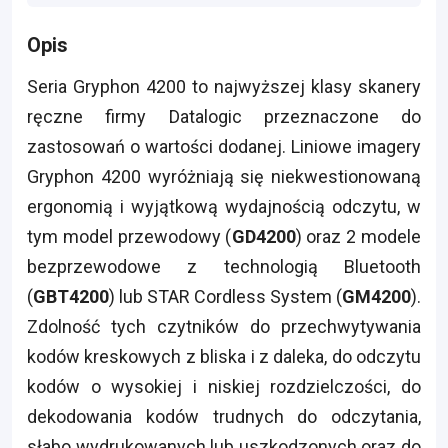
Opis
Seria Gryphon 4200 to najwyższej klasy skanery
ręczne firmy Datalogic przeznaczone do
zastosowań o wartości dodanej. Liniowe imagery
Gryphon 4200 wyróżniają się niekwestionowaną
ergonomią i wyjątkową wydajnością odczytu, w
tym model przewodowy (
GD4200
) oraz 2 modele
bezprzewodowe z technologią Bluetooth
(
G
BT4200
) lub STAR Cordless System (
G
M4200
).
Zdolność tych czytników do przechwytywania
kodów kreskowych z bliska i z daleka, do odczytu
kodów o wysokiej i niskiej rozdzielczości, do
dekodowania kodów trudnych do odczytania,
słabo wydrukowanych lub uszkodzonych oraz do