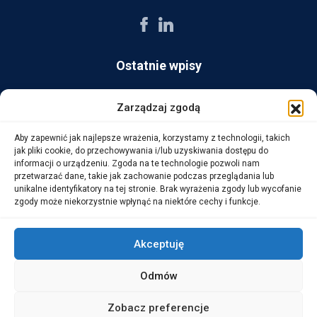
Ostatnie wpisy
AG Consult z nagrodą Platynowego Partnera 2025 od Ingram
Zarządzaj zgodą
Micro
Aby zapewnić jak najlepsze wrażenia, korzystamy z technologii, takich
14 października, 2025
jak pliki cookie, do przechowywania i/lub uzyskiwania dostępu do
informacji o urządzeniu. Zgoda na te technologie pozwoli nam
przetwarzać dane, takie jak zachowanie podczas przeglądania lub
WarehouseLAB: LOGISTYKA 4.0 – Automatyzacja i
unikalne identyfikatory na tej stronie. Brak wyrażenia zgody lub wycofanie
Optymalizacja Procesów Logistycznych
zgody może niekorzystnie wpłynąć na niektóre cechy i funkcje.
1 października, 2025
Akceptuję
Odmów
Copyright © 2026 AG Consult Grzegorz Zwoliński.
Zobacz preferencje
ALL RIGHTS RESERVED