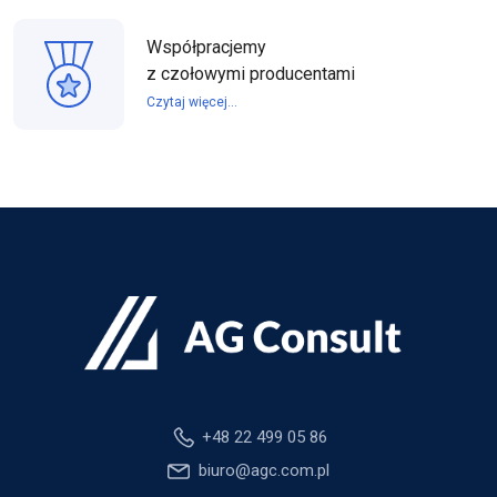
Współpracjemy
z czołowymi producentami
Czytaj więcej...
+48 22 499 05 86
biuro@agc.com.pl