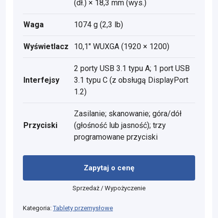
(dł.) × 18,3 mm (wys.)
Waga
1074 g (2,3 lb)
Wyświetlacz
10,1" WUXGA (1920 × 1200)
2 porty USB 3.1 typu A; 1 port USB
Interfejsy
3.1 typu C (z obsługą DisplayPort
1.2)
Zasilanie; skanowanie; góra/dół
Przyciski
(głośność lub jasność); trzy
programowane przyciski
Zapytaj o cenę
Sprzedaż / Wypożyczenie
Kategoria:
Tablety przemysłowe