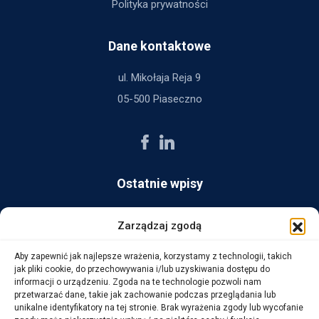
Polityka prywatności
Dane kontaktowe
ul. Mikołaja Reja 9
05-500 Piaseczno
Ostatnie wpisy
AG Consult z nagrodą Platynowego Partnera 2025 od Ingram
Zarządzaj zgodą
Micro
Aby zapewnić jak najlepsze wrażenia, korzystamy z technologii, takich
14 października, 2025
jak pliki cookie, do przechowywania i/lub uzyskiwania dostępu do
informacji o urządzeniu. Zgoda na te technologie pozwoli nam
przetwarzać dane, takie jak zachowanie podczas przeglądania lub
WarehouseLAB: LOGISTYKA 4.0 – Automatyzacja i
unikalne identyfikatory na tej stronie. Brak wyrażenia zgody lub wycofanie
Optymalizacja Procesów Logistycznych