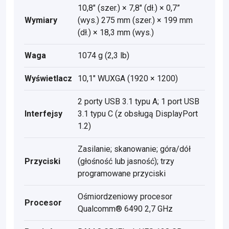
10,8" (szer.) × 7,8" (dł.) × 0,7”
Wymiary
(wys.) 275 mm (szer.) × 199 mm
(dł.) × 18,3 mm (wys.)
Waga
1074 g (2,3 lb)
Wyświetlacz
10,1" WUXGA (1920 × 1200)
2 porty USB 3.1 typu A; 1 port USB
Interfejsy
3.1 typu C (z obsługą DisplayPort
1.2)
Zasilanie; skanowanie; góra/dół
Przyciski
(głośność lub jasność); trzy
programowane przyciski
Ośmiordzeniowy procesor
Procesor
Qualcomm® 6490 2,7 GHz